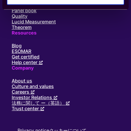
ー
Supply
ト
Panel book
メ
Quality
ー
Lucid Measurement
シ
Theorem
ョ
Resources
ン
し
Blog
変
ESOMAR
革
Get certified
し
Help center
ま
Company
す
About us
Culture and values
Careers
Investor Relations
法務に関して ー（英語）
Trust center
Privacy notice
クッキーについて