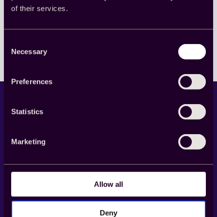
of their services.
Read more
:
ビ
ジ
Consent
ネ
Necessary
Selection
ス
を
麻
Preferences
痺
さ
せ
Statistics
る
こ
と
な
Marketing
く、
デ
LinkedIn
X
YouTube
Facebook
ー
タ
Allow all
Product
収
集
を
Cint Exchange
Deny
オ
Buy