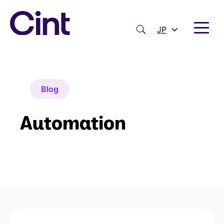
内
容
を
検
JP
ス
索
キ
ッ
プ
Blog
Automation